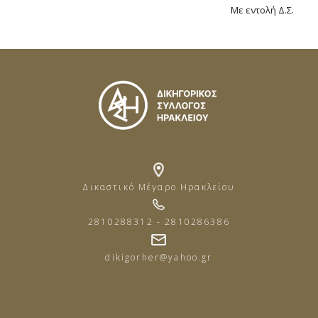
Με εντολή Δ.Σ.
Δικαστικό Μέγαρο Ηρακλείου
2810288312 - 2810286386
dikigorher@yahoo.gr