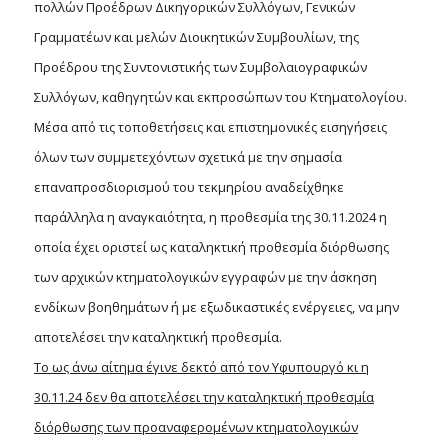
πολλών Προέδρων Δικηγορικών Συλλόγων, Γενικών
Γραμματέων και μελών Διοικητικών Συμβουλίων, της
Προέδρου της Συντονιστικής των Συμβολαιογραφικών
Συλλόγων, καθηγητών και εκπροσώπων του Κτηματολογίου.
Μέσα από τις τοποθετήσεις και επιστημονικές εισηγήσεις
όλων των συμμετεχόντων σχετικά με την σημασία
επαναπροσδιορισμού του τεκμηρίου αναδείχθηκε
παράλληλα η αναγκαιότητα, η προθεσμία της 30.11.2024 η
οποία έχει οριστεί ως καταληκτική προθεσμία διόρθωσης
των αρχικών κτηματολογικών εγγραφών με την άσκηση
ενδίκων βοηθημάτων ή με εξωδικαστικές ενέργειες, να μην
αποτελέσει την καταληκτική προθεσμία.
Το ως άνω αίτημα έγινε δεκτό από τον Υφυπουργό κι η
30.11.24 δεν θα αποτελέσει την καταληκτική προθεσμία
διόρθωσης των προαναφερομένων κτηματολογικών