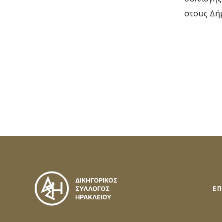
στους Δή
Ε