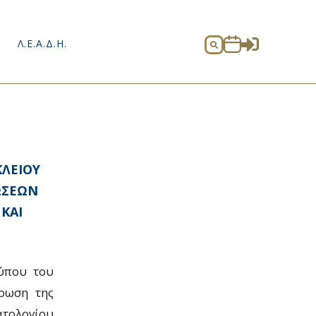

Λ.Ε.Α.Δ.Η.

ΚΛΕΙΟΥ
ΩΣΕΩΝ
 ΚΑΙ
ύπου του
ρωση της
τολογίου