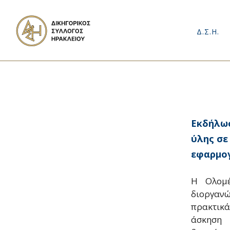
Δ.Σ.Η.
Εκδήλωσ
ύλης σε
εφαρμογ
Η Ολομέ
διοργαν
πρακτικ
άσκηση 