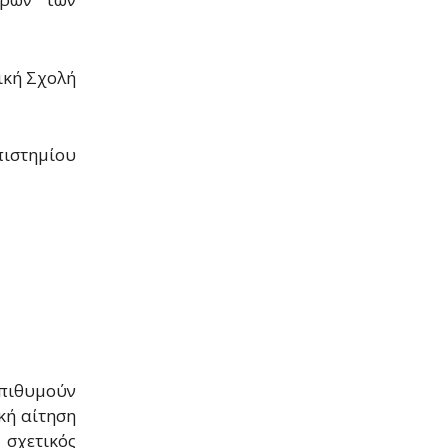
ική Σχολή
πιστημίου
επιθυμούν
κή αίτηση
 σχετικός