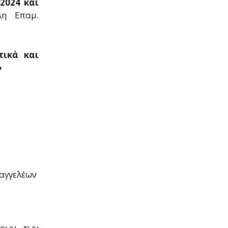
2024 και
λη Επαμ.
τικά και
»
σαγγελέων
δρων των