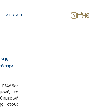

Λ.Ε.Α.Δ.Η.

ακής
πό την
 Ελλάδος
μογή, τα
θημερινή
ης στους