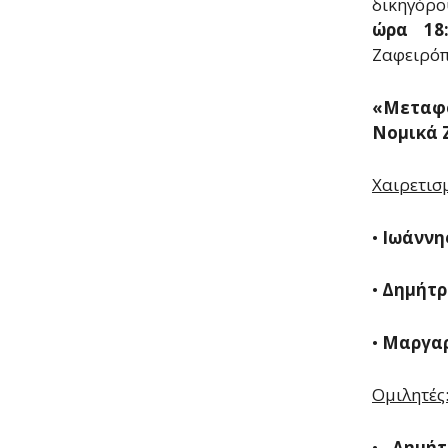
δικηγόρο
ώρα 18:
Ζαφειρόπ
«Μεταφο
Νομικά 
Χαιρετισμ
•
Ιωάννη
•
Δημήτρ
•
Μαργαρ
Ομιλητές
•
Δημήτ