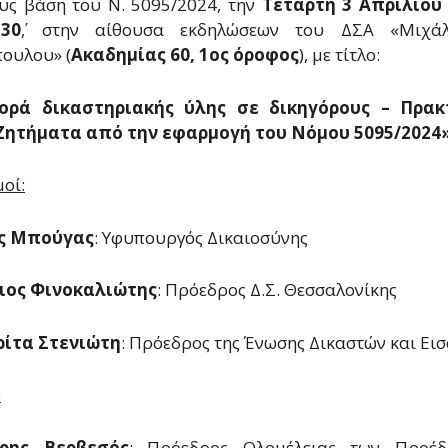
υς βάση του Ν. 5095/2024, την
Τετάρτη 3 Απριλίου 
30
΄, στην αίθουσα εκδηλώσεων του ΔΣΑ «Μιχά
ουλου» (
Ακαδημίας 60, 1ος όροφος
), με τίτλο:
ρά δικαστηριακής ύλης σε δικηγόρους – Πρακ
Ζητήματα από την εφαρμογή του Νόμου 5095/2024
οί:
ς Μπούγας
: Υφυπουργός Δικαιοσύνης
ιος Φινοκαλιώτης
: Πρόεδρος Δ.Σ. Θεσσαλονίκης
ίτα Στενιώτη
: Πρόεδρος της Ένωσης Δικαστών και Ει
:
ρης Βερβεσός
: Πρόεδρος Ολομέλειας των Προέ