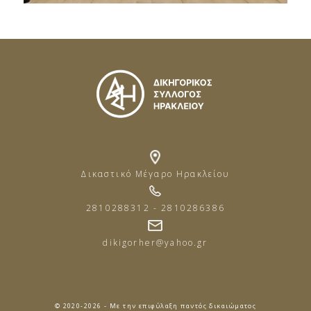
Δικαστικό Μέγαρο Ηρακλείου
2810288312 - 2810286386
dikigorher@yahoo.gr
© 2020-2026 - Με την επιφύλαξη παντός δικαιώματος