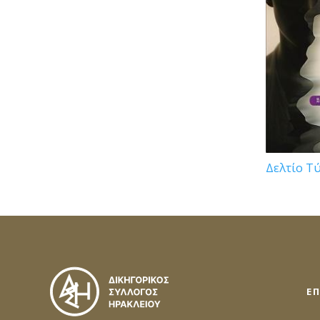
Δελτίο Τ
Ε