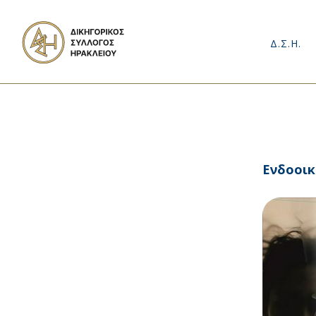
Δ.Σ.Η.
Ενδοοικ