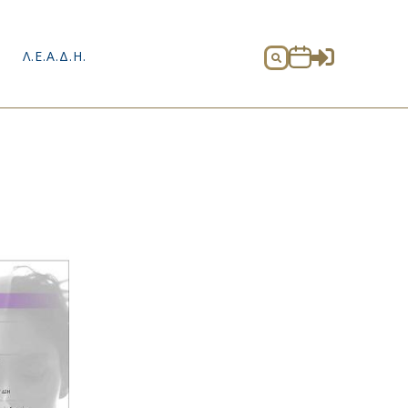

Λ.Ε.Α.Δ.Η.
