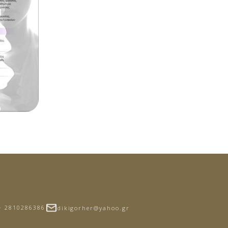
- 2810286386
dikigorher@yahoo.gr