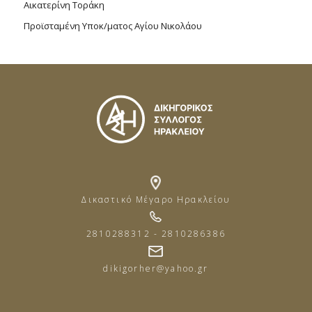
Αικατερίνη Τοράκη
Προϊσταμένη Υποκ/ματος Αγίου Νικολάου
Δικαστικό Μέγαρο Ηρακλείου
2810288312 - 2810286386
dikigorher@yahoo.gr