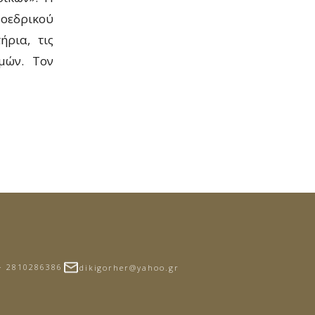
οεδρικού
ήρια, τις
μών. Τον
- 2810286386
dikigorher@yahoo.gr