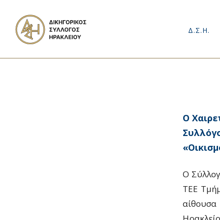
Δ.Σ.Η.
Ο Χαιρε
Συλλόγο
«Οικισμ
Ο Σύλλογ
ΤΕΕ Τμήμ
αίθουσ
Ηρακλείο