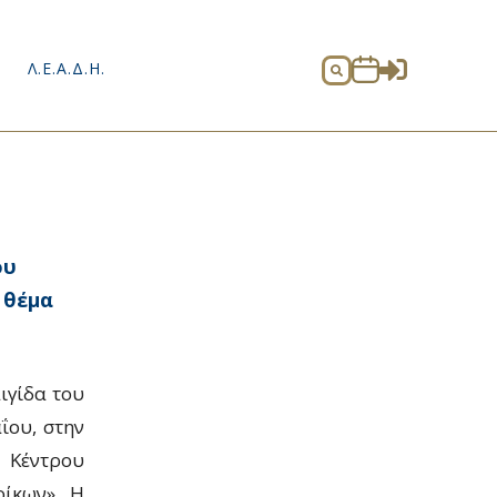

Λ.Ε.Α.Δ.Η.

ου
 θέμα
ιγίδα του
ΐου, στην
 Κέντρου
οίκων». Η