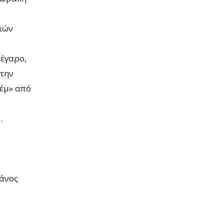
διών
Μέγαρο,
 την
εέμ» από
.
άνος