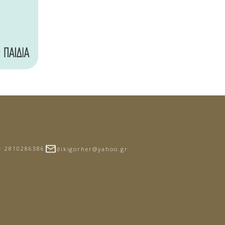
- 2810286386
dikigorher@yahoo.gr