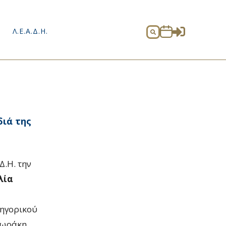

Λ.Ε.Α.Δ.Η.

διά της
Δ.Η. την
λία
κηγορικού
δωράκη