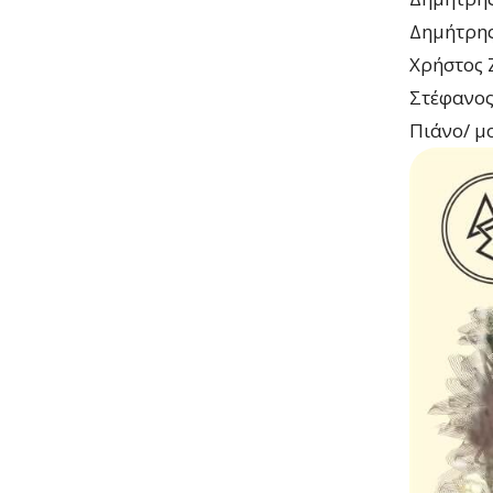
Δημήτρης
Χρήστος Ζ
Στέφανος
Πιάνο/ μ