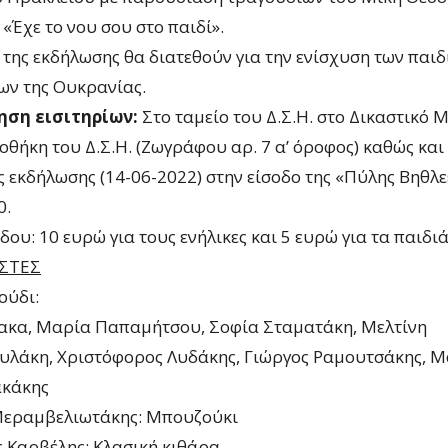
: «Έχε το νου σου στο παιδί».
 της εκδήλωσης θα διατεθούν για την ενίσχυση των παι
ν της Ουκρανίας.
ση εισιτηρίων:
Στο ταμείο του Δ.Σ.Η. στο Δικαστικό 
οθήκη του Δ.Σ.Η. (Ζωγράφου αρ. 7 α’ όροφος) καθώς και
ς εκδήλωσης (14-06-2022) στην είσοδο της «Πύλης Βηθλ
0.
δου: 10 ευρώ για τους ενήλικες και 5 ευρώ για τα παιδιά
ΣΤΕΣ
ούδι:
ακα, Μαρία Παπαμήτσου, Σοφία Σταματάκη, Μελτίνη
υλάκη, Χριστόφορος Λυδάκης, Γιώργος Ραμουτσάκης, Μ
ακάκης
Μεραμβελιωτάκης: Μπουζούκι
 Καρβέλης: Κλασική κιθάρα