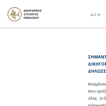
Δ.Σ.Η.
ΣΗΜΑΝΤ
ΔΙΚΗΓΟΡ
ΔΗΛΩΣΕ
Αναμένον
που ορίζ
ύλης (ν
εκλογική