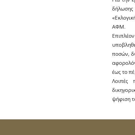
δήλωσης 
«Εκλογικ
ΑΦΜ.
Επιπλέον
υποβληθ
ποσών, δ
αφορολόγ
έως το π
Λοιπές 
δικηγορι
ψήφιση τ