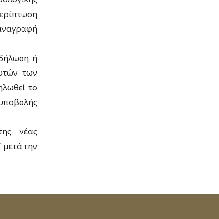
περίπτωση
 αναγραφή
 δήλωση ή
υτών των
ηλωθεί το
 υποβολής
της νέας
 μετά την