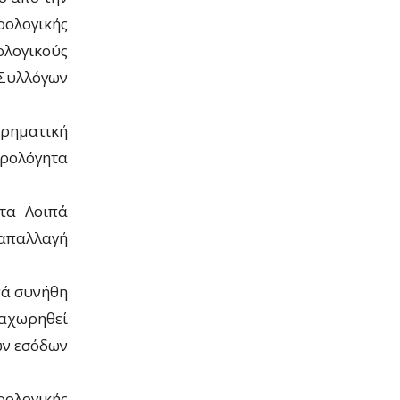
ρολογικής
λογικούς
Συλλόγων
ρηματική
ορολόγητα
τα Λοιπά
 απαλλαγή
πά συνήθη
ταχωρηθεί
ων εσόδων
ρολογικής