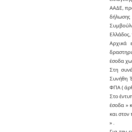
ΑΑΔΕ, πρ
δήλωσης
Συμβούλ
Ελλάδος, 
Αρχικά 
δραστηρι
έσοδα χω
Στη συν
Συνήθη Έ
ΦΠΑ ( άρθ
Στο έντυ
έσοδα » 
και στον
» .
Για την 