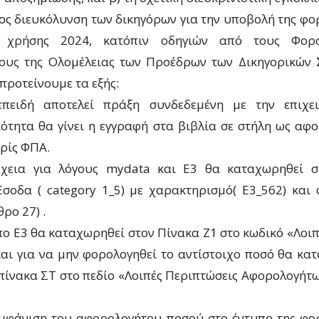
ος διευκόλυνση των δικηγόρων για την υποβολή της φο
 χρήσης 2024, κατόπιν οδηγιών από τους Φορο
ους της Ολομέλειας των Προέδρων των Δικηγορικών 
προτείνουμε τα εξής:
επειδή αποτελεί πράξη συνδεδεμένη με την επιχει
ότητα θα γίνει η εγγραφή στα βιβλία σε στήλη ως αφ
ρίς ΦΠΑ.
έχεια για λόγους mydata και Ε3 θα καταχωρηθεί σ
σοδα ( category 1_5) με χαρακτηρισμό( Ε3_562) και
ρο 27) .
πο Ε3 θα καταχωρηθεί στον Πίνακα Ζ1 στο κωδικό «Λοι
και για να μην φορολογηθεί το αντίστοιχο ποσό θα κα
 πίνακα ΣΤ στο πεδίο «Λοιπές Περιπτώσεις Αφορολογήτ
εμφάνιση του αφορολογήτου ποσού στο έντυπο της φο