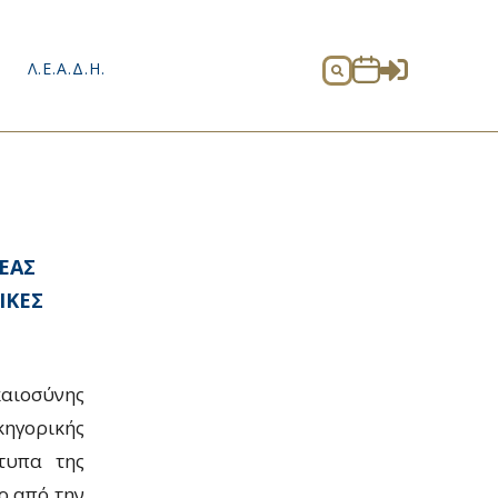

Λ.Ε.Α.Δ.Η.

ΕΑΣ
ΙΚΕΣ
καιοσύνης
κηγορικής
τυπα της
ιο από την