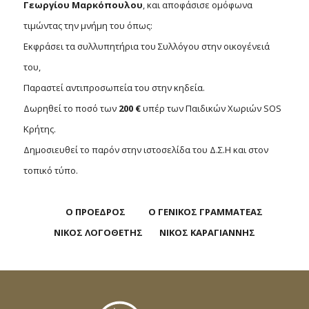
Γεωργίου Μαρκόπουλου
, και αποφάσισε ομόφωνα
τιμώντας την μνήμη του όπως:
Εκφράσει τα συλλυπητήρια του Συλλόγου στην οικογένειά
του,
Παραστεί αντιπροσωπεία του στην κηδεία.
Δωρηθεί το ποσό των
200
€
υπέρ των Παιδικών Χωριών SOS
Κρήτης.
Δημοσιευθεί το παρόν στην ιστοσελίδα του Δ.Σ.Η και στον
τοπικό τύπο.
Ο ΠΡΟΕΔΡΟΣ Ο ΓΕΝΙΚΟΣ ΓΡΑΜΜΑΤΕΑΣ
ΝΙΚΟΣ ΛΟΓΟΘΕΤΗΣ ΝΙΚΟΣ ΚΑΡΑΓΙΑΝΝΗΣ