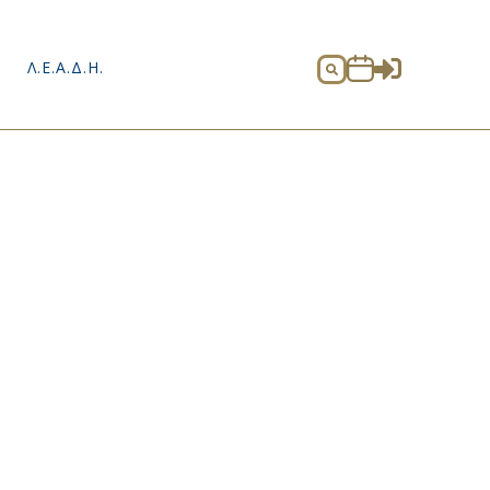

Λ.Ε.Α.Δ.Η.
