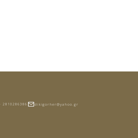
- 2810286386
dikigorher@yahoo.gr