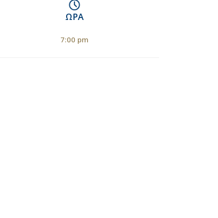
ΏΡΑ
7:00 pm