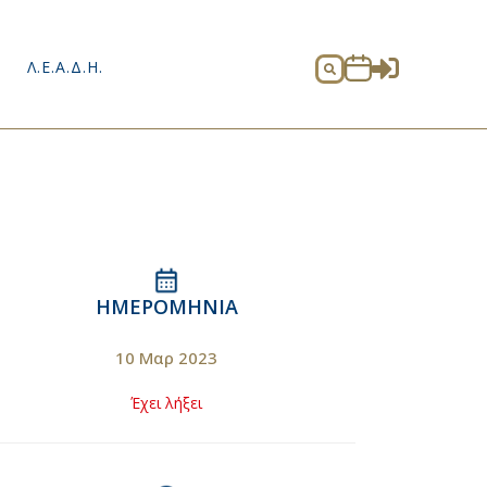

Λ.Ε.Α.Δ.Η.

ΗΜΕΡΟΜΗΝΊΑ
10 Μαρ 2023
Έχει λήξει