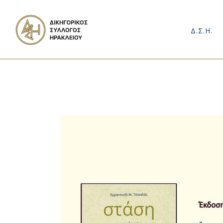
Δ.Σ.Η.