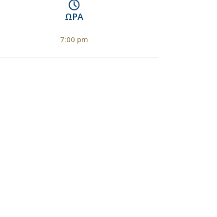
ΏΡΑ
7:00 pm