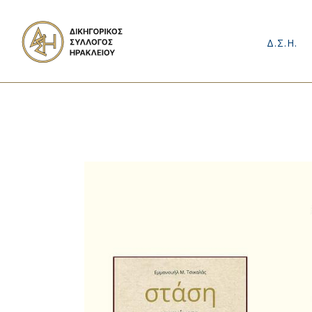
Δ.Σ.Η.