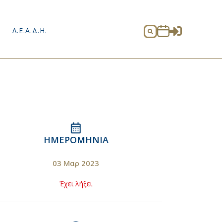

Λ.Ε.Α.Δ.Η.

ΗΜΕΡΟΜΗΝΊΑ
03 Μαρ 2023
Έχει λήξει