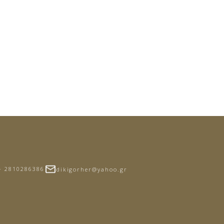
- 2810286386
dikigorher@yahoo.gr