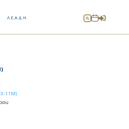

Λ.Ε.Α.Δ.Η.

)
ΞΧ-11Μ)
όρου