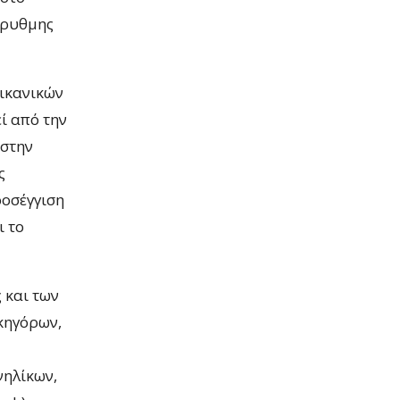
ύρυθμης
δικανικών
ί από την
 στην
ς
ροσέγγιση
ι το
 και των
κηγόρων,
νηλίκων,