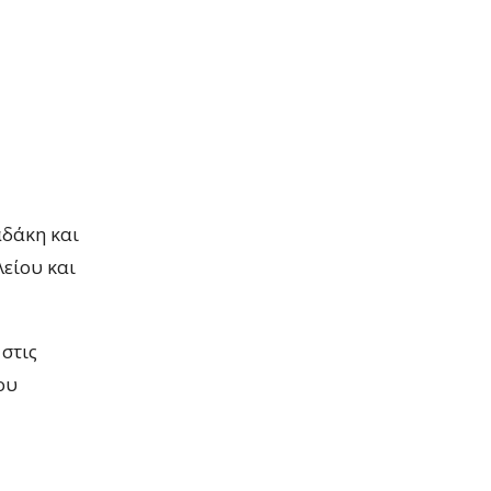
δάκη και
είου και
στις
ου