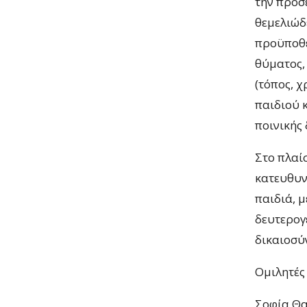
την προσ
θεμελιώδε
προϋποθέ
θύματος,
(τόπος, 
παιδιού 
ποινικής 
Στο πλαί
κατευθυντ
παιδιά, 
δευτερογ
δικαιοσύ
Ομιλητές 
Σοφία Θα