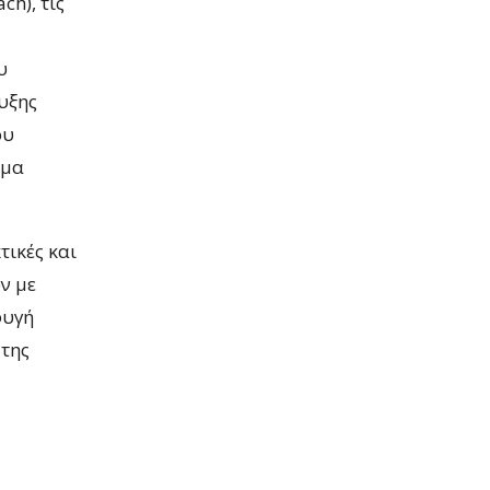
h), τις
υ
υξης
ου
ημα
τικές και
ν με
φυγή
 της