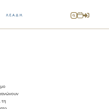

Λ.Ε.Α.Δ.Η.

σμο
ργανώνουν
 τη
 στο