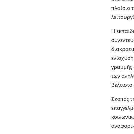
πλαίσιο 
λειτουργί
Η εκπαίδ
συνεντεύ
διακρατι
ενίσχυση
γραμμής 
των ανηλ
βέλτιστο
Σκοπός τη
επαγγελμ
κοινωνικ
αναφορικ