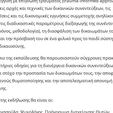
έγγιση με επίγνωση τραύματος (trauma-informed approac
ις αρχές και τεχνικές των δικανικών συνεντεύξεων, τις
σεις και τις δικονομικές εγγυήσεις συμμετοχής ανηλίκο
 τις διαδικαστικές παραμέτρους διεξαγωγής της συνέντε
χρόνος, μεθοδολογία), τη διασφάλιση των δικαιωμάτων τ
και την πρόσβασή του σε ένα φιλικό προς το παιδί σύστ
δικαιοσύνης.
σιο της εκπαίδευσης θα παρουσιαστούν σύγχρονες πρακ
ήριες οδηγίες για τη διενέργεια δικανικών συνεντεύξεω
με στόχο την προστασία των δικαιωμάτων τους, την απο
ενούς θυματοποίησης και την αποτελεσματική απονομή
νης.
της εκδήλωσης θα είναι οι:
νασούλα, Ψυχολόγος, Πρόγραμμα Διαχείρισης Θυτών