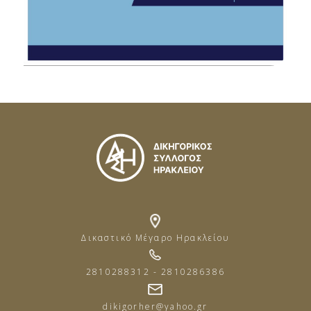
Δικαστικό Μέγαρο Ηρακλείου
2810288312 - 2810286386
dikigorher@yahoo.gr