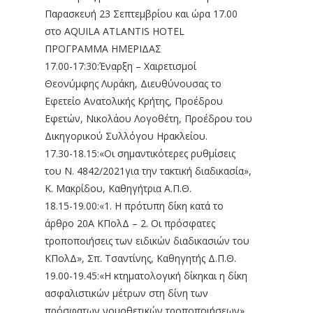
Παρασκευή 23 Σεπτεμβρίου και ώρα 17.00
στο AQUILA ATLANTIS HOTEL
ΠΡΟΓΡΑΜΜΑ ΗΜΕΡΙΔΑΣ
17.00-17:30:Έναρξη – Χαιρετισμοί
Θεονύμφης Λυράκη, Διευθύνουσας το
Εφετείο Ανατολικής Κρήτης, Προέδρου
Εφετών, Νικολάου Λογοθέτη, Προέδρου του
Δικηγορικού Συλλόγου Ηρακλείου.
17.30-18.15:«Οι σημαντικότερες ρυθμίσεις
του Ν. 4842/2021για την τακτική διαδικασία»,
Κ. Μακρίδου, Καθηγήτρια Α.Π.Θ.
18.15-19.00:«1. Η πρότυπη δίκη κατά το
άρθρο 20Α ΚΠολΔ – 2. Οι πρόσφατες
τροποποιήσεις των ειδικών διαδικασιών του
ΚΠολΔ», Σπ. Τσαντίνης, Καθηγητής Δ.Π.Θ.
19.00-19.45:«Η κτηματολογική δίκηκαι η δίκη
ασφαλιστικών μέτρων στη δίνη των
πρόσφατων νομοθετικών τροποποιήσεων»,